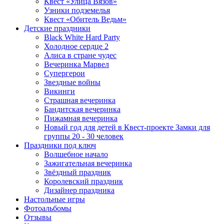
Квест «Улица Вязов»
Узники подземелья
Квест «Обитель Ведьм»
Детские праздники
Black White Hard Party
Холодное сердце 2
Алиса в стране чудес
Вечеринка Марвел
Супергерои
Звездные войны
Викинги
Страшная вечеринка
Бандитская вечеринка
Пижамная вечеринка
Новый год для детей в Квест-проекте Замки для
группы 20 - 30 человек
Праздники под ключ
Волшебное начало
Зажигательная вечеринка
Звёздный праздник
Королевский праздник
Дизайнер праздника
Настольные игры
Фотоальбомы
Отзывы