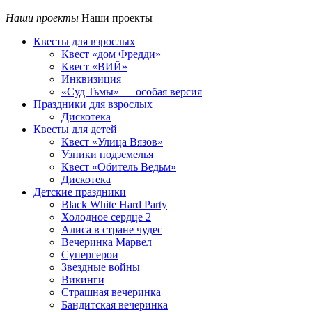
Наши проекты
Наши проекты
Квесты для взрослых
Квест «дом Фредди»
Квест «ВИЙ»
Инквизиция
«Суд Тьмы» — особая версия
Праздники для взрослых
Дискотека
Квесты для детей
Квест «Улица Вязов»
Узники подземелья
Квест «Обитель Ведьм»
Дискотека
Детские праздники
Black White Hard Party
Холодное сердце 2
Алиса в стране чудес
Вечеринка Марвел
Супергерои
Звездные войны
Викинги
Страшная вечеринка
Бандитская вечеринка