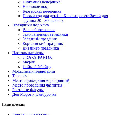
Пижамная вечеринка
Неоновое шоу
Блогерская вечеринка
Новый год для детей в Квест-проекте Замки для
группы 20 - 30 человек
Праздники под ключ
Волшебное начало
Зажигательная вечеринка
Звёздный праздник
Королевский праздник
Дизайнер праздника
Настольные игры
CRAZY PANDA
Мафия
Поймай Убийцу
Мобильный планетарий
Телешоу
Место проведения мероприятий
Место проведения чаепития
Ростовые фигуры
Дед Мороз и Снегурочка
Наши проекты
Квесты для взрослых