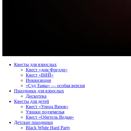
Квесты для взрослых
Квест «дом Фредди»
Квест «ВИЙ»
Инквизиция
«Суд Тьмы» — особая версия
Праздники для взрослых
Дискотека
Квесты для детей
Квест «Улица Вязов»
Узники подземелья
Квест «Обитель Ведьм»
Детские праздники
Black White Hard Party