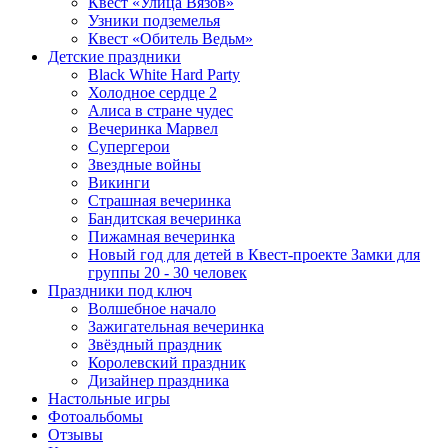
Квест «Улица Вязов»
Узники подземелья
Квест «Обитель Ведьм»
Детские праздники
Black White Hard Party
Холодное сердце 2
Алиса в стране чудес
Вечеринка Марвел
Супергерои
Звездные войны
Викинги
Страшная вечеринка
Бандитская вечеринка
Пижамная вечеринка
Новый год для детей в Квест-проекте Замки для
группы 20 - 30 человек
Праздники под ключ
Волшебное начало
Зажигательная вечеринка
Звёздный праздник
Королевский праздник
Дизайнер праздника
Настольные игры
Фотоальбомы
Отзывы