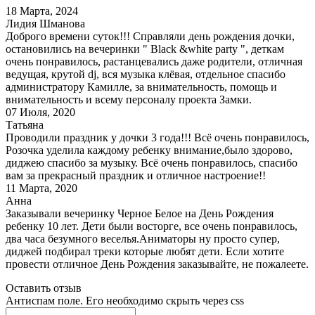
18 Марта, 2024
Лидия Шманова
Доброго времени суток!!! Справляли день рождения дочки,
остановились на вечеринки " Black &white party ", деткам
очень понравилось, растанцевались даже родители, отличная
ведущая, крутой dj, вся музыка клёвая, отдельное спасибо
администратору Камилле, за внимательность, помощь и
внимательность и всему персоналу проекта Замки.
07 Июля, 2020
Татьяна
Проводили праздник у дочки 3 года!!! Всё очень понравилось,
Розочка уделила каждому ребенку внимание,было здорово,
диджею спасибо за музыку. Всё очень понравилось, спасибо
вам за прекрасный праздник и отличное настроение!!
11 Марта, 2020
Анна
Заказывали вечеринку Черное Белое на День Рождения
ребенку 10 лет. Дети были восторге, все очень понравилось,
два часа безумного веселья.Аниматоры ну просто супер,
диджей подбирал треки которые любят дети. Если хотите
провести отличное День Рождения заказывайте, не пожалеете.
Оставить отзыв
Антиспам поле. Его необходимо скрыть через css