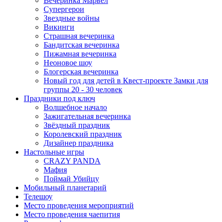
Вечеринка Марвел
Супергерои
Звездные войны
Викинги
Страшная вечеринка
Бандитская вечеринка
Пижамная вечеринка
Неоновое шоу
Блогерская вечеринка
Новый год для детей в Квест-проекте Замки для
группы 20 - 30 человек
Праздники под ключ
Волшебное начало
Зажигательная вечеринка
Звёздный праздник
Королевский праздник
Дизайнер праздника
Настольные игры
CRAZY PANDA
Мафия
Поймай Убийцу
Мобильный планетарий
Телешоу
Место проведения мероприятий
Место проведения чаепития