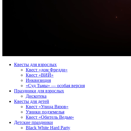
Квесты для взрослых
Квест «дом Фредди»
Квест «ВИЙ»
Инквизиция
«Суд Тьмы» — особая версия
Праздники для взрослых
Дискотека
Квесты для детей
Квест «Улица Вязов»
Узники подземелья
Квест «Обитель Ведьм»
Детские праздники
Black White Hard Party